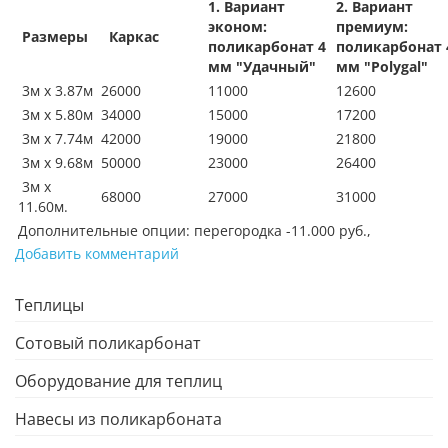
1. Вариант
2. Вариант
эконом:
премиум:
Размеры
Каркас
поликарбонат 4
поликарбонат 
мм "Удачный"
мм "Polygal"
3м х 3.87м
26000
11000
12600
3м х 5.80м
34000
15000
17200
3м х 7.74м
42000
19000
21800
3м х 9.68м
50000
23000
26400
3м х
68000
27000
31000
11.60м.
Дополнительные опции: перегородка -11.000 руб.,
Добавить комментарий
Теплицы
Сотовый поликарбонат
Оборудование для теплиц
Навесы из поликарбоната